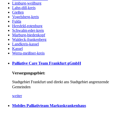
Limburg-weilburg
Lahn-dill-kreis
Gießen
Vogelsberg-kreis
Fulda
Hersfeld-rotenburg
Schwalm-eder-kreis
Marburg-biedenkopf
Waldeck-frankenberg
Landkreis-kassel
Kassel
Werra-meißner-kreis
Palliative
Care
Team
Frankfurt
gGmbH
Versorgungsgebiet:
Stadtgebiet Frankfurt und direkt ans Stadtgebiet angrenzende
Gemeinden
weiter
Mobiles
Palliativteam
Markuskrankenhaus