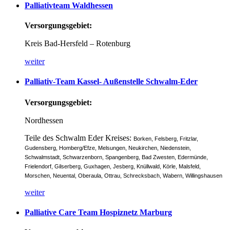
Palliativteam
Waldhessen
Versorgungsgebiet:
Kreis Bad-Hersfeld – Rotenburg
weiter
Palliativ-Team
Kassel-
Außenstelle
Schwalm-Eder
Versorgungsgebiet:
Nordhessen
Teile des Schwalm Eder Kreises:
Borken,
Felsberg,
Fritzlar,
Gudensberg,
Homberg/Efze,
Melsungen,
Neukirchen,
Niedenstein,
Schwalmstadt,
Schwarzenborn,
Spangenberg,
Bad Zwesten,
Edermünde,
Frielendorf,
Gilserberg,
Guxhagen,
Jesberg,
Knüllwald,
Körle,
Malsfeld,
Morschen,
Neuental,
Oberaula,
Ottrau, Schrecksbach,
Wabern,
Willingshausen
weiter
Palliative
Care
Team
Hospiznetz
Marburg