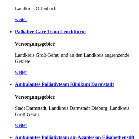
Landkreis Offenbach
weiter
Palliative
Care
Team
Leuchtturm
Versorgungsgebiet:
Landkreis Groß-Gerau und an den Landkreis angrenzende
Gebiete
weiter
Ambulantes
Palliativteam
Klinikum
Darmstadt
Versorgungsgebiet:
Stadt Darmstadt,
Landkreis Darmstadt-Dieburg,
Landkreis
Groß-Gerau
weiter
Ambulantes
Palliativteam
am
Agaplesion
Elisabethenstift