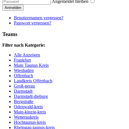
Angemeldet bleiben
Anmelden
Benutzernamen vergessen?
Passwort vergessen?
Teams
Filter nach Kategorie:
Alle Anzeigen
Frankfurt
Main Taunus Kreis
Wiesbaden
Offenbach
Landkreis Offenbach
Groß-gerau
Darmstadt
Darmstadt-dieburg
Bergstraße
Odenwald-kreis
Main-kinzig-kreis
Wetteraukreis
Hochtaunus-kreis
Rheingau-taunus-kreis