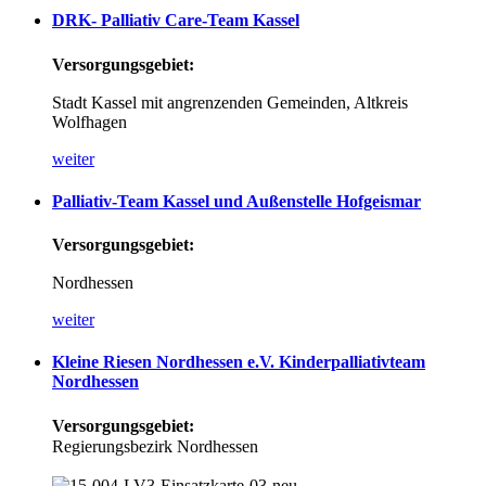
DRK-
Palliativ
Care-Team
Kassel
Versorgungsgebiet:
Stadt Kassel mit angrenzenden Gemeinden, Altkreis
Wolfhagen
weiter
Palliativ-Team
Kassel
und
Außenstelle
Hofgeismar
Versorgungsgebiet:
Nordhessen
weiter
Kleine
Riesen
Nordhessen
e.V.
Kinderpalliativteam
Nordhessen
Versorgungsgebiet:
Regierungsbezirk Nordhessen