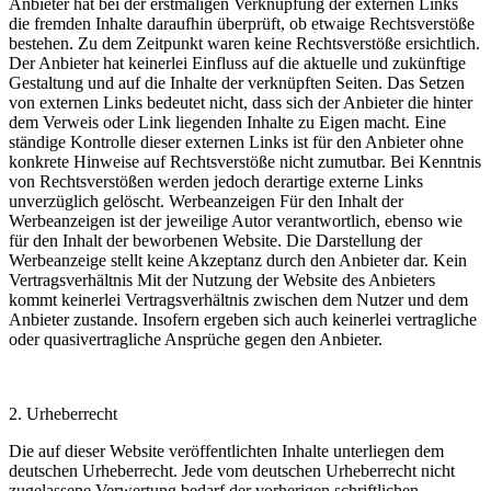
Anbieter hat bei der erstmaligen Verknüpfung der externen Links
die fremden Inhalte daraufhin überprüft, ob etwaige Rechtsverstöße
bestehen. Zu dem Zeitpunkt waren keine Rechtsverstöße ersichtlich.
Der Anbieter hat keinerlei Einfluss auf die aktuelle und zukünftige
Gestaltung und auf die Inhalte der verknüpften Seiten. Das Setzen
von externen Links bedeutet nicht, dass sich der Anbieter die hinter
dem Verweis oder Link liegenden Inhalte zu Eigen macht. Eine
ständige Kontrolle dieser externen Links ist für den Anbieter ohne
konkrete Hinweise auf Rechtsverstöße nicht zumutbar. Bei Kenntnis
von Rechtsverstößen werden jedoch derartige externe Links
unverzüglich gelöscht. Werbeanzeigen Für den Inhalt der
Werbeanzeigen ist der jeweilige Autor verantwortlich, ebenso wie
für den Inhalt der beworbenen Website. Die Darstellung der
Werbeanzeige stellt keine Akzeptanz durch den Anbieter dar. Kein
Vertragsverhältnis Mit der Nutzung der Website des Anbieters
kommt keinerlei Vertragsverhältnis zwischen dem Nutzer und dem
Anbieter zustande. Insofern ergeben sich auch keinerlei vertragliche
oder quasivertragliche Ansprüche gegen den Anbieter.
2. Urheberrecht
Die auf dieser Website veröffentlichten Inhalte unterliegen dem
deutschen Urheberrecht. Jede vom deutschen Urheberrecht nicht
zugelassene Verwertung bedarf der vorherigen schriftlichen