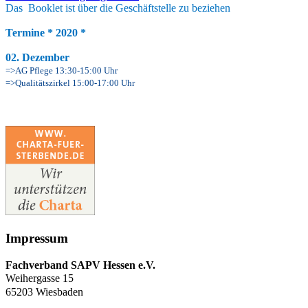
Das Booklet ist über die Geschäftstelle zu beziehen
Termine * 2020 *
02. Dezember
=
>
AG Pflege
13:30-15:00 Uhr
=
>
Qualitätszirkel
15:00-17:00 Uhr
Impressum
Fachverband SAPV Hessen e.V.
Weihergasse 15
65203 Wiesbaden