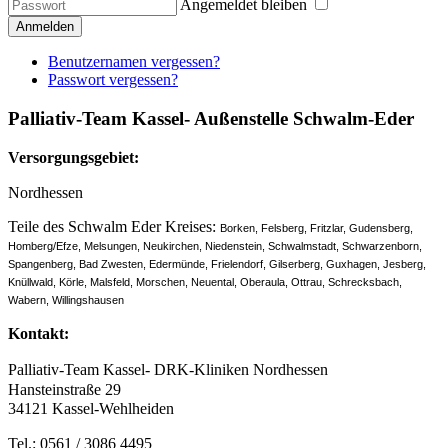
Angemeldet bleiben
Anmelden
Benutzernamen vergessen?
Passwort vergessen?
Palliativ-Team
Kassel-
Außenstelle
Schwalm-Eder
Versorgungsgebiet:
Nordhessen
Teile des Schwalm Eder Kreises:
Borken,
Felsberg,
Fritzlar,
Gudensberg,
Homberg/Efze,
Melsungen,
Neukirchen,
Niedenstein,
Schwalmstadt,
Schwarzenborn,
Spangenberg,
Bad Zwesten,
Edermünde,
Frielendorf,
Gilserberg,
Guxhagen,
Jesberg,
Knüllwald,
Körle,
Malsfeld,
Morschen,
Neuental,
Oberaula,
Ottrau, Schrecksbach,
Wabern,
Willingshausen
Kontakt:
Palliativ-Team Kassel- DRK-Kliniken Nordhessen
Hansteinstraße 29
34121 Kassel-Wehlheiden
Tel.: 0561 / 3086 4495